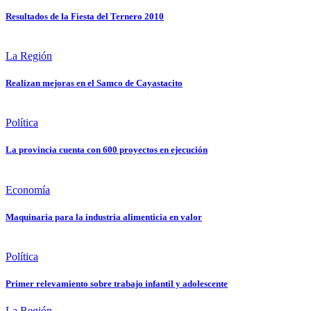
Resultados de la Fiesta del Ternero 2010
La Región
Realizan mejoras en el Samco de Cayastacito
Política
La provincia cuenta con 600 proyectos en ejecución
Economía
Maquinaria para la industria alimenticia en valor
Política
Primer relevamiento sobre trabajo infantil y adolescente
La Región