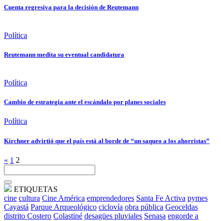
Cuenta regresiva para la decisión de Reutemann
Política
Reutemann medita su eventual candidatura
Política
Cambio de estrategia ante el escándalo por planes sociales
Política
Kirchner advirtió que el país está al borde de “un saqueo a los ahorristas”
«
1
2
ETIQUETAS
cine
cultura
Cine América
emprendedores
Santa Fe Activa
pymes
Cayastá
Parque Arqueológico
ciclovía
obra pública
Geoceldas
distrito Costero
Colastiné
desagües pluviales
Senasa
engorde a