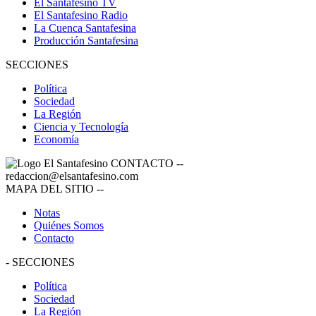
El Santafesino TV
El Santafesino Radio
La Cuenca Santafesina
Producción Santafesina
SECCIONES
Política
Sociedad
La Región
Ciencia y Tecnología
Economía
CONTACTO
--
redaccion@elsantafesino.com
MAPA DEL SITIO
--
Notas
Quiénes Somos
Contacto
-
SECCIONES
Política
Sociedad
La Región