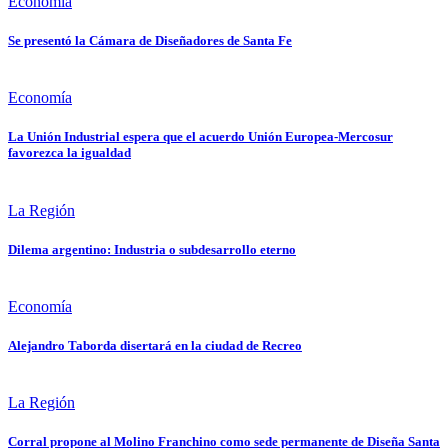
Economía
Se presentó la Cámara de Diseñadores de Santa Fe
Economía
La Unión Industrial espera que el acuerdo Unión Europea-Mercosur
favorezca la igualdad
La Región
Dilema argentino: Industria o subdesarrollo eterno
Economía
Alejandro Taborda disertará en la ciudad de Recreo
La Región
Corral propone al Molino Franchino como sede permanente de Diseña Santa