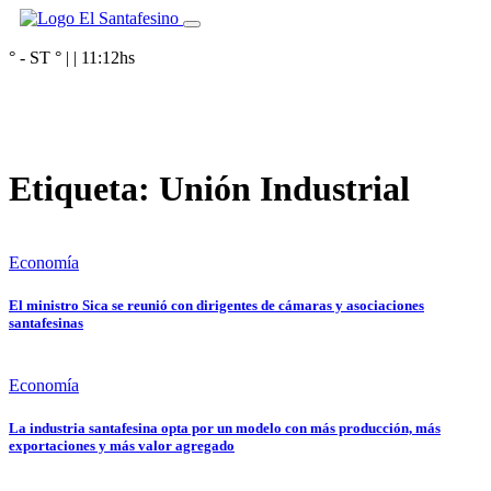
° - ST
° |
|
11:12
hs
Etiqueta:
Unión Industrial
Economía
El ministro Sica se reunió con dirigentes de cámaras y asociaciones
santafesinas
Economía
La industria santafesina opta por un modelo con más producción, más
exportaciones y más valor agregado