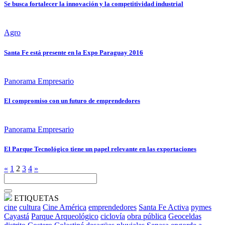
Se busca fortalecer la innovación y la competitividad industrial
Agro
Santa Fe está presente en la Expo Paraguay 2016
Panorama Empresario
El compromiso con un futuro de emprendedores
Panorama Empresario
El Parque Tecnológico tiene un papel relevante en las exportaciones
«
1
2
3
4
»
ETIQUETAS
cine
cultura
Cine América
emprendedores
Santa Fe Activa
pymes
Cayastá
Parque Arqueológico
ciclovía
obra pública
Geoceldas