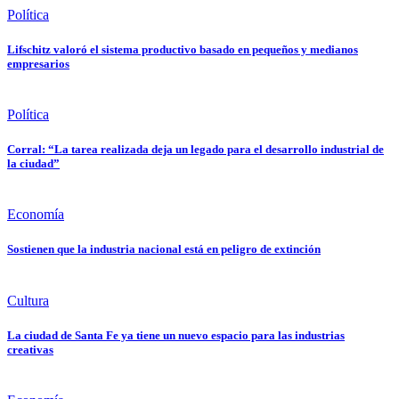
Política
Lifschitz valoró el sistema productivo basado en pequeños y medianos
empresarios
Política
Corral: “La tarea realizada deja un legado para el desarrollo industrial de
la ciudad”
Economía
Sostienen que la industria nacional está en peligro de extinción
Cultura
La ciudad de Santa Fe ya tiene un nuevo espacio para las industrias
creativas