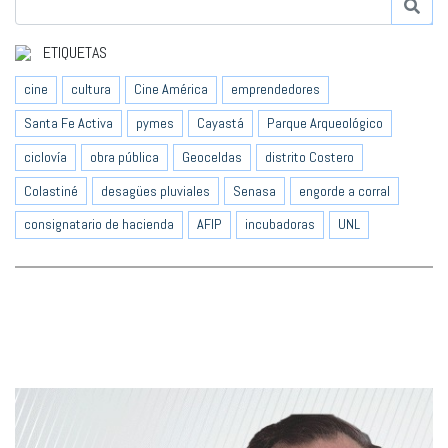
ETIQUETAS
cine
cultura
Cine América
emprendedores
Santa Fe Activa
pymes
Cayastá
Parque Arqueológico
ciclovía
obra pública
Geoceldas
distrito Costero
Colastiné
desagües pluviales
Senasa
engorde a corral
consignatario de hacienda
AFIP
incubadoras
UNL